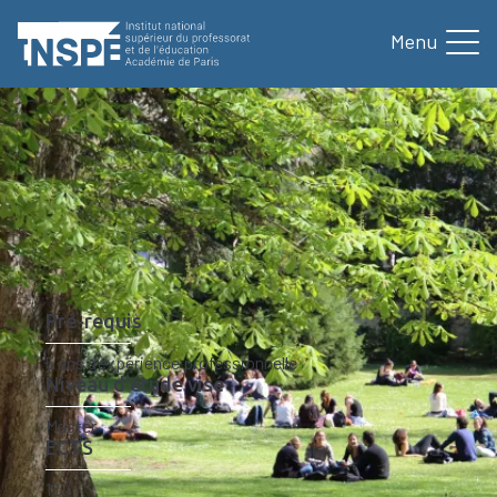
au
contenu
principal
Formation
Nos formations
Master MEEF Pratiques & 
Accueil
d'Ariane
Master MEEF Pratiques &
ingénierie de la formation
Formation de formateur (FDF)
Pré-requis
5 ans d’expérience professionnelle
Niveau d'étude visé
Master
ECTS
120