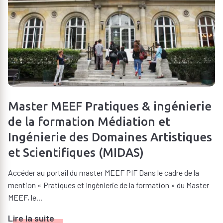
CONTACTS
Eric RODITI
Responsable du parcours
Contacter
Service des Études et de la Vie
Étudiante
SEVE
Master MEEF Pratiques & ingénierie
Contacter
de la formation Médiation et
Ingénierie des Domaines Artistiques
et Scientifiques (MIDAS)
Accéder au portail du master MEEF PIF Dans le cadre de la
mention « Pratiques et Ingénierie de la formation » du Master
MEEF, le...
Lire la suite