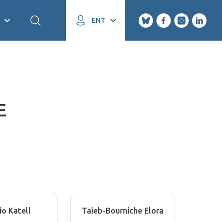
ENT
E
io Katell
Taieb-Bourniche Elora