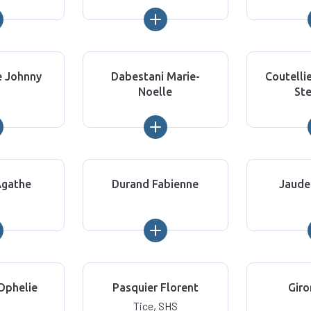
e Johnny
Dabestani Marie-
Coutelli
Noelle
St
Agathe
Durand Fabienne
Jaude
Ophelie
Pasquier Florent
Giro
Tice, SHS