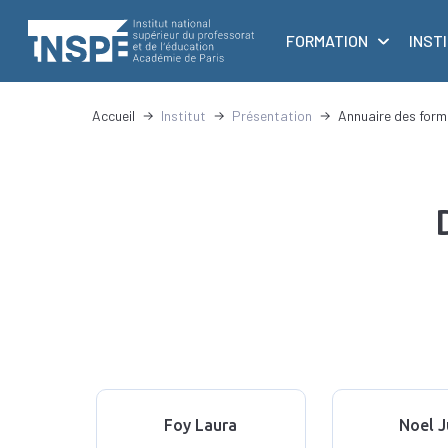
au
principale
contenu
FORMATION
INST
principal
d'Ariane
Accueil
Institut
Présentation
Annuaire des form
Foy Laura
Noel J