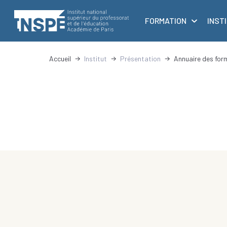
au
principale
contenu
FORMATION
INST
principal
Accueil
Institut
Présentation
Annuaire des for
d'Ariane