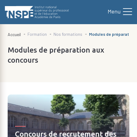
au
contenu
principal
d'Ariane
Formation
Nos formations
Modules de préparation
Accueil
Modules de préparation aux
concours
Concours de recrutement des