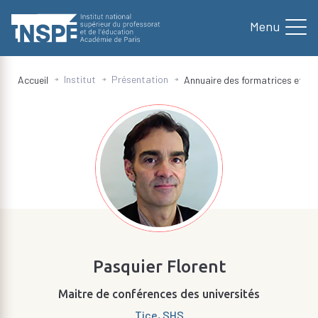
Navi
au
contenu
principal
Institut
Présentation
Accueil
Annuaire des formatrices et fo
d'Ariane
Pasquier Florent
Maitre de conférences des universités
Tice, SHS