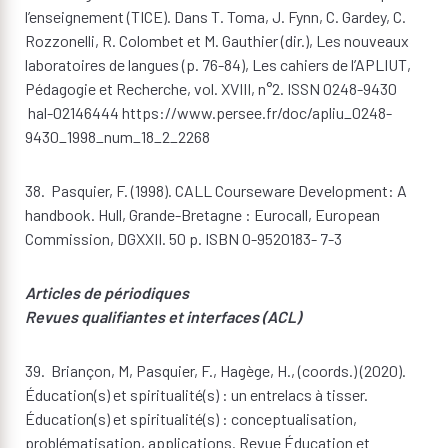
l’enseignement (TICE). Dans T. Toma, J. Fynn, C. Gardey, C.
Rozzonelli, R. Colombet et M. Gauthier (dir.), Les nouveaux
laboratoires de langues (p. 76-84), Les cahiers de l’APLIUT,
Pédagogie et Recherche, vol. XVIII, n°2. ISSN 0248-9430
hal-02146444 https://www.persee.fr/doc/apliu_0248-
9430_1998_num_18_2_2268
38. Pasquier, F. (1998). CALL Courseware Development: A
handbook. Hull, Grande-Bretagne : Eurocall, European
Commission, DGXXII. 50 p. ISBN 0-9520183- 7-3
Articles de périodiques
Revues qualifiantes et interfaces (ACL)
39. Briançon, M, Pasquier, F., Hagège, H., (coords.) (2020).
Éducation(s) et spiritualité(s) : un entrelacs à tisser.
Éducation(s) et spiritualité(s) : conceptualisation,
problématisation, applications. Revue Éducation et