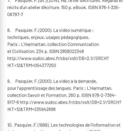
7. Pasquier, F. (dir.) (2014). Ha, te lier d’écritures. Regards et
récits d’un atelier d’écriture. 150 p. eBook. ISBN 978-1-326-
06797-7
8. Pasquier, F. (2000). La vidéo numérique :
techniques, enjeux, usages pédagogiques.
Paris : L'Harmattan, collection Communication
et Civilisation. 234 p. ISBN 2858022348
http://www.sudoc.abes.fr/cbs/xslt/DB=2.1//SRCH?
IKT=12&TRM=054377250
9. Pasquier, F. (2000). La vidéo à la demande,
pour l'apprentissage des langues. Paris : L'Harmattan,
collection Savoir et Formation. 260 p. ISBN 978-2-7384-
9117-6 http://www.sudoc.abes.fr/cbs/xslt/DB=2.1//SRCH?
IKT=12&TRM=235942898
10. Pasquier, F. (1999). Les technologies de l'information et