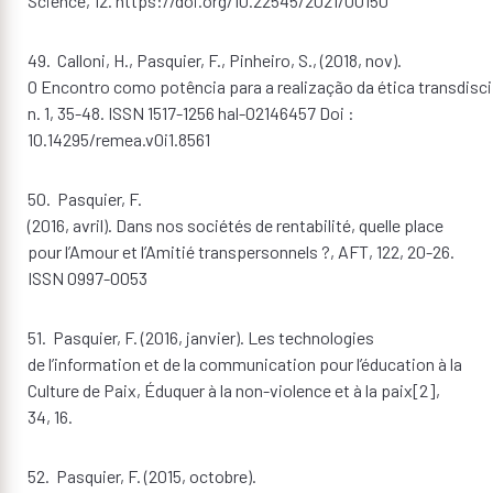
Science, 12. https://doi.org/10.22545/2021/00150
49. Calloni, H., Pasquier, F., Pinheiro, S., (2018, nov).
O Encontro como potência para a realização da ética transdis
n. 1, 35-48. ISSN 1517-1256 hal-02146457 Doi :
10.14295/remea.v0i1.8561
50. Pasquier, F.
(2016, avril). Dans nos sociétés de rentabilité, quelle place
pour l’Amour et l’Amitié transpersonnels ?, AFT, 122, 20-26.
ISSN 0997-0053
51. Pasquier, F. (2016, janvier). Les technologies
de l’information et de la communication pour l’éducation à la
Culture de Paix, Éduquer à la non-violence et à la paix[2],
34, 16.
52. Pasquier, F. (2015, octobre).