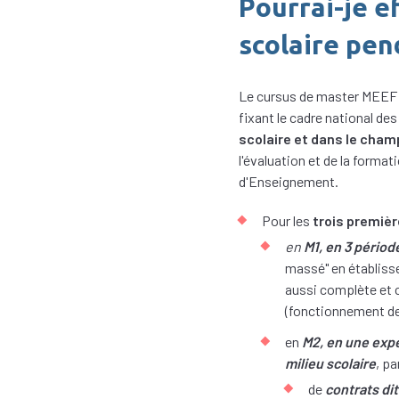
Pourrai-je e
scolaire pen
Le cursus de master MEEF de 
fixant le cadre national d
scolaire et dans le champ
l'évaluation et de la forma
d'Enseignement.
Pour les
trois premiè
en
M1, en 3 pério
massé" en établisse
aussi complète et c
(fonctionnement de l
en
M2, en une exp
milieu scolaire
, pa
de
contrats dit