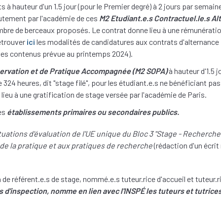
 à hauteur d'un 1.5 jour (pour le Premier degré) à 2 jours par semaine
rutement par l'académie de ces
M2 Etudiant.e.s Contractuel.le.s Al
bre de berceaux proposés. Le contrat donne lieu à une rémunération
etrouver
ici
les modalités de candidatures aux contrats d'alternance
 des contenus prévue au printemps 2024).
ervation et de Pratique Accompagnée (M2 SOPA)
à hauteur d'1.5 j
e 324 heures, dit "stage filé", pour les étudiant.e.s ne bénéficiant pa
lieu à une gratification de stage versée par l'académie de Paris.
des
établissements primaires ou secondaires publics.
tuations d'évaluation de l'UE unique du Bloc 3 "Stage - Recherche
e de la pratique et aux pratiques de recherche
(rédaction d'un écrit 
n de référent.e.s de stage, nommé.e.s tuteur.rice d'accueil et tuteur
d'inspection, nomme en lien avec l'INSPÉ les tuteurs et tutrices 