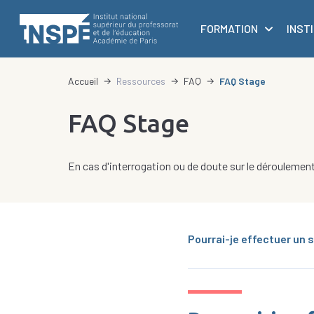
au
principale
contenu
FORMATION
INST
principal
d'Ariane
Accueil
Ressources
FAQ
FAQ Stage
FAQ Stage
En cas d'interrogation ou de doute sur le déroulemen
Pourrai-je effectuer un 