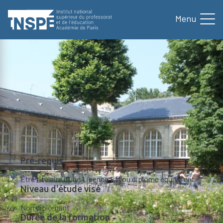
au
contenu
principal
Formation
Nos formations
Module de préparation du
Accueil
d'Ariane
Module de préparation du
Certificat d'Aptitude au
Professorat d'Éducation Physique
et Sportive (CAPEPS) externe
Pré-requis
Être titulaire d’une Licence EM ou diplôme équivalent
Niveau d'étude visé
Non diplômant
Durée de la formation