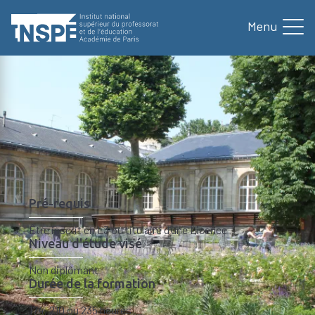
au
contenu
principal
Formation
Nos formations
Module de préparation a
Accueil
d'Ariane
Module de préparation au concours
de recrutement CAPES externe de
Lettres
Pré-requis
Être inscrit en L3 ou titulaire d’une Licence
Niveau d'étude visé
Non diplômant
Durée de la formation
174, 210 ou 235 heures