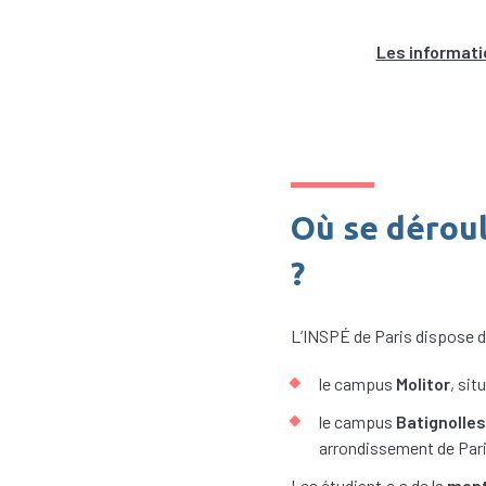
Les informatio
Où se déroul
?
L’INSPÉ de Paris dispose 
le campus
Molitor
, sit
le campus
Batignolles
arrondissement de Pari
Les étudiant.e.s de la
ment