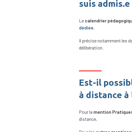
suis admis.e 
Le
calendrier pédagogiqu
dédiée.
Il précise notamment les da
délibération.
Est-il possi
à distance à 
Pour la
mention Pratiques
distance.
Pour les
autres mentions