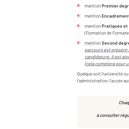
mention
Premier deg
mention
Encadrement
mention
Pratiques et 
(Formation de Formateurs
mention
Second degr
parcours est présent s
candidature. Il est al
(cela comptera pour u
Quelque soit l'université ou
l'administration, l'accès a
Chaqu
à consulter rég