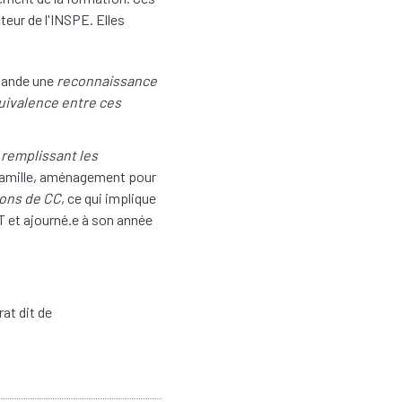
eur de l'INSPE. Elles
emande une
reconnaissance
uivalence entre ces
e
remplissant les
 famille, aménagement pour
ions de CC
, ce qui implique
CT et ajourné.e à son année
at dit de