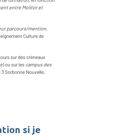
ent entre Molitor et
 leur parcours/mention
.
nseignement Culture de
ours sur des créneaux
é) ou sur les
campus des
is 3 Sorbonne Nouvelle,
tion si je