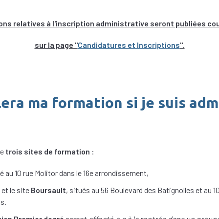
ns relatives à l'inscription administrative seront publiées co
sur la page "
Candidatures et Inscriptions
".
era ma formation si je suis admi
de
trois sites de formation
:
ué au 10 rue Molitor dans le 16e arrondissement,
et le site
Boursault
, situés au 56 Boulevard des Batignolles et au 1
s.
ion Premier degré
seront
affecté.e.s à la rentrée dans un group