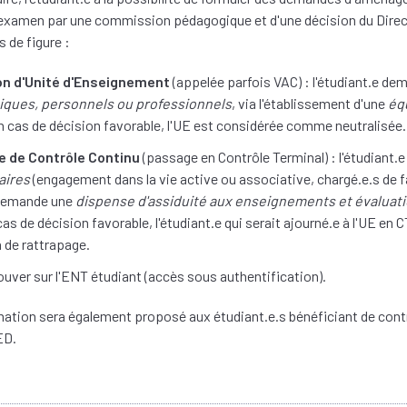
 examen par une commission pédagogique et d'une décision du Direct
 de figure :
on d'Unité d'Enseignement
(appelée parfois VAC) : l'étudiant.e d
iques, personnels ou professionnels
, via l'établissement d'une
éq
En cas de décision favorable, l'UE est considérée comme neutralisée.
 de Contrôle Continu
(passage en Contrôle Terminal) : l'étudiant.
aires
(engagement dans la vie active ou associative, chargé.e.s de
 demande une
dispense d'assiduité aux enseignements et évaluat
cas de décision favorable, l'étudiant.e qui serait ajourné.e à l'UE en 
 de rattrapage.
ouver sur l'ENT étudiant (accès sous authentification).
tion sera également proposé aux étudiant.e.s bénéficiant de contr
ED.