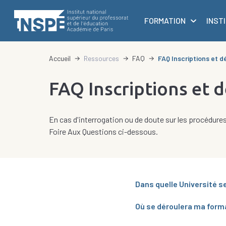
au
principale
contenu
FORMATION
INST
principal
d'Ariane
Accueil
Ressources
FAQ
FAQ Inscriptions et
FAQ Inscriptions et
En cas d'interrogation ou de doute sur les procédures
Foire Aux Questions ci-dessous.
Dans quelle Université se
Où se déroulera ma format