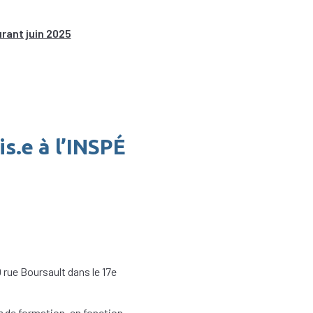
urant juin 2025
s.e à l’INSPÉ
0 rue Boursault dans le 17e
e
de formation, en fonction