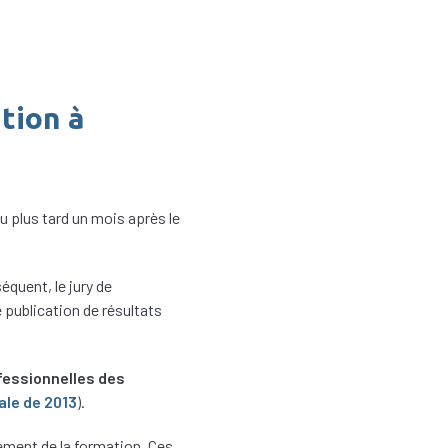
tion à
au plus tard un mois après le
équent, le jury de
e publication de résultats
essionnelles des
ale de 2013
).
gement de la formation. Ces