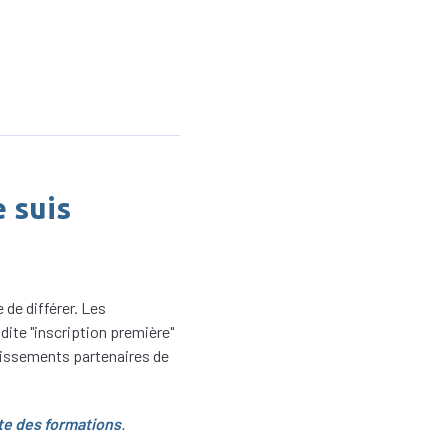
e suis
 de différer. Les
dite "inscription première"
blissements partenaires de
te des formations
.