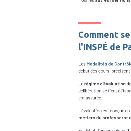
Comment sera
l'INSPÉ de Pa
Les
Modalités de Contrô
début des cours, précisent 
Le
régime d'évaluation
du
délibération se tient à l'is
est assurée.
L'évaluation est conçue en
métiers du professorat e
En début d'année universita