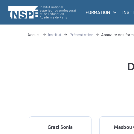
au
principale
contenu
FORMATION
INST
principal
d'Ariane
Accueil
Institut
Présentation
Annuaire des form
D
Grazi Sonia
Masbou 