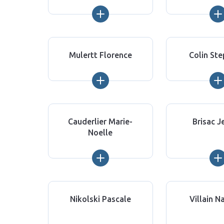
Mulertt Florence
Colin St
Cauderlier Marie-
Brisac J
Noelle
Nikolski Pascale
Villain N