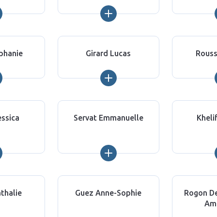
ephanie
Girard Lucas
Rouss
essica
Servat Emmanuelle
Kheli
athalie
Guez Anne-Sophie
Rogon De
Am