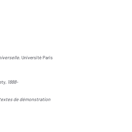
niverselle
. Université Paris
ety
, 1888-
 textes de démonstration