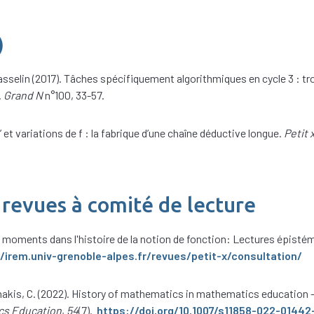
)
 Masselin (2017). Tâches spécifiquement algorithmiques en cycle 3 : tr
.
Grand N
n°100, 33-57.
f’ et variations de f : la fabrique d’une chaîne déductive longue.
Petit 
 revues à comité de lecture
s moments dans l'histoire de la notion de fonction: Lectures épisté
/irem.univ-grenoble-alpes.fr/revues/petit-x/consultation/
Tzanakis, C. (2022). History of mathematics in mathematics education
cs Education
,
54
(7).
https://doi.org/10.1007/s11858-022-01442