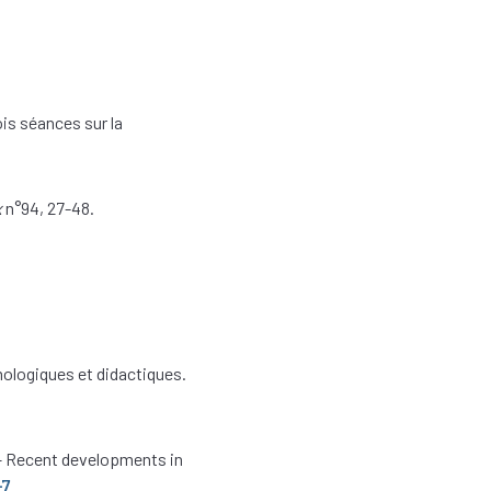
ois séances sur la
x
n°94, 27-48.
mologiques et didactiques.
 – Recent developments in
-7