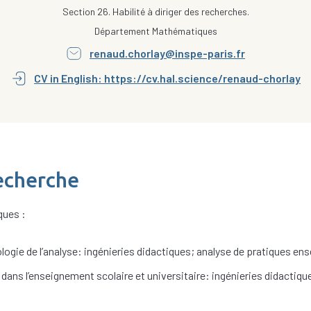
Section 26. Habilité à diriger des recherches.
Département Mathématiques
renaud.chorlay@inspe-paris.fr
CV in English: https://cv.hal.science/renaud-chorlay
echerche
ques :
ogie de l’analyse: ingénieries didactiques; analyse de pratiques en
dans l’enseignement scolaire et universitaire: ingénieries didactiqu