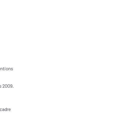
entions
s 2009.
 cadre