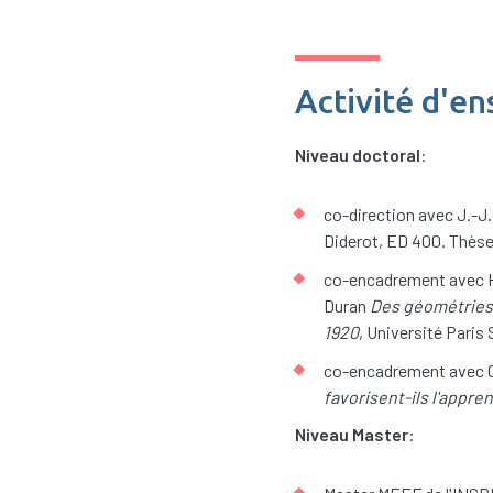
Activité d'e
​Niveau doctoral
:
co-direction avec J.-J
Diderot, ED 400. Thès
co-encadrement avec H
Duran
Des géométries é
1920
, Université Paris 
co-encadrement avec C.
favorisent-ils l'appre
Niveau Master
: