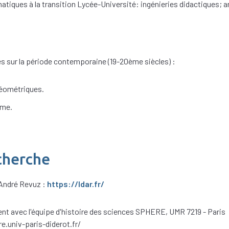
tiques à la transition Lycée-Université: ingénieries didactiques; a
 sur la période contemporaine (19-20ème siècles) :
géométriques.
sme.
cherche
 André Revuz :
https://ldar.fr/
rent avec l'équipe d'histoire des sciences SPHERE, UMR 7219 - Paris
e.univ-paris-diderot.fr/