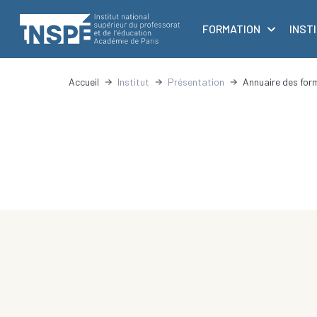
au
principale
contenu
FORMATION
INST
principal
Accueil
Institut
Présentation
Annuaire des for
d'Ariane