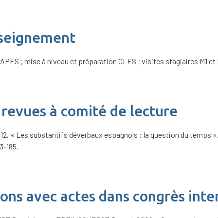
nseignement
APES ; mise à niveau et préparation CLES ; visites stagiaires M1 et 
 revues à comité de lecture
 « Les substantifs déverbaux espagnols : la question du temps », C
3-185.
ns avec actes dans congrès inte