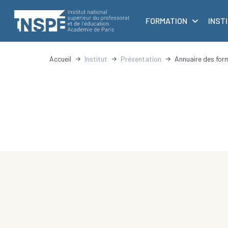
au
principale
contenu
FORMATION
INST
principal
Accueil
Institut
Présentation
Annuaire des for
d'Ariane