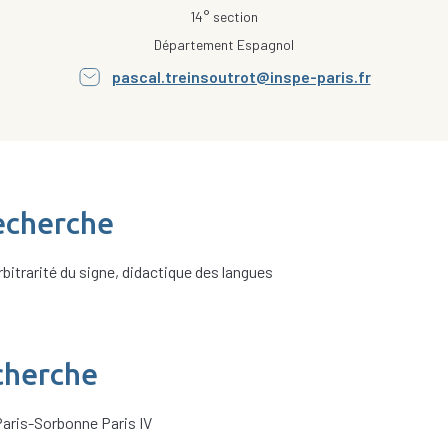
14° section
Département Espagnol
pascal.treinsoutrot@inspe-paris.fr
echerche
bitrarité du signe, didactique des langues
cherche
Paris-Sorbonne Paris IV