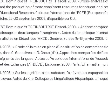
ST Dominique et TREINSOUTROT Pascal, 2009, «Cross-analyses of 
ward the production of more consistent resources for educational r
ducational Research, Colloque international de l’ECER (European C
riche, 28-30 septembre 2009, disponible sur CD.
ST Dominique et TREINSOUTROT Pascal, 2009, « Analyse comparée
issage de deux langues étrangères », Actes du 1er colloque internat
tistes en Didactique (ARCD), Genève, Suisse 15-16 janvier 2009, di
008, « Étude de la mise en place d’une situation de compréhension 
 », dans C. Goncalves et D. Groux (dir.), Approches comparées de l’e
eignants des langues, Actes du 7e colloque international de l’Assoc
t des Echanges (AFDECE), Lisbonne, 2008, Paris, L’Harmattan, p. 
008, « Sur les signifiants des substantifs déverbaux espagnols en 
contrevue, Actes du XIIe Colloque de Linguistique Hispanique, Limog