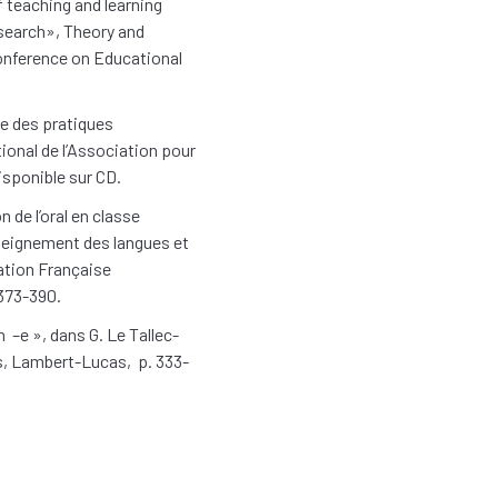
teaching and learning
esearch», Theory and
onference on Educational
 des pratiques
ional de l’Association pour
sponible sur CD.
de l’oral en classe
nseignement des langues et
iation Française
373-390.
–e », dans G. Le Tallec-
es, Lambert-Lucas, p. 333-