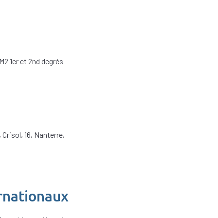
M2 1er et 2nd degrés
risol, 16, Nanterre,
rnationaux