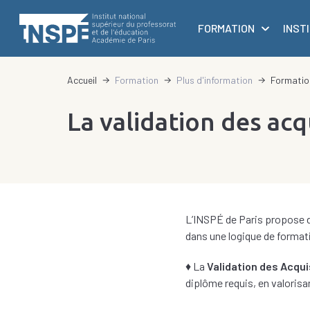
au
principale
contenu
FORMATION
INST
principal
d'Ariane
Accueil
Formation
Plus d'information
Formation
La validation des acq
L’INSPÉ de Paris propose d
dans une logique de formatio
♦ La
Validation des Acqu
diplôme requis, en valorisa