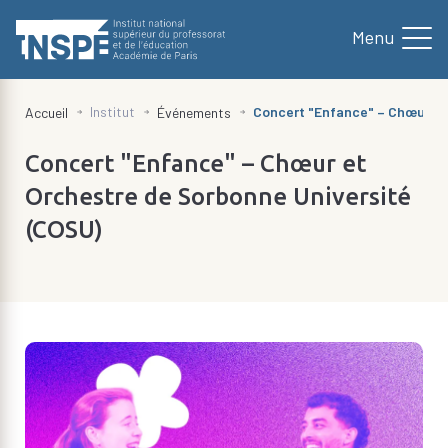
au
contenu
principal
d'Ariane
Institut
Concert "Enfance" – Chœur et
Accueil
Événements
Concert "Enfance" – Chœur et
Orchestre de Sorbonne Université
(COSU)