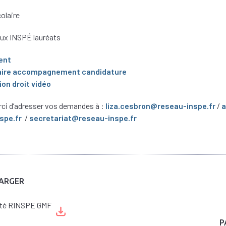
olaire
eux INSPÉ lauréats
ent
laire accompagnement candidature
on droit vidéo
rci d’adresser vos demandes à :
liza.cesbron@reseau-inspe.fr
/
a
spe.fr
/
secretariat@reseau-inspe.fr
ARGER
lité RINSPE GMF
P