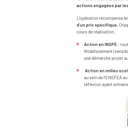
actions engagées par les
L’opération récompense l
d’un prix spécifique.
Chaqu
cours de réalisation.
Action en INSPÉ :
tout
l’établissement (sensib
une démarche projet au 
Action en milieu scol
au sein de l’ENSFEA au 
réflexion ayant entrain