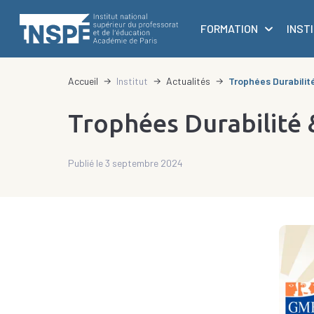
au
principale
contenu
FORMATION
INST
principal
d'Ariane
Accueil
Institut
Actualités
Trophées Durabilit
Trophées Durabilité 
Publié le 3 septembre 2024