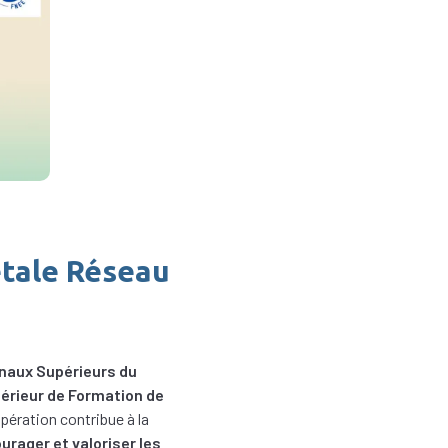
étale Réseau
onaux Supérieurs du
périeur de Formation de
pération contribue à la
urager et valoriser les