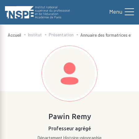
au
contenu
principal
Institut
Présentation
Accueil
Annuaire des formatrices et fo
d'Ariane
Pawin Remy
Professeur agrégé
Département Histoire-géographie