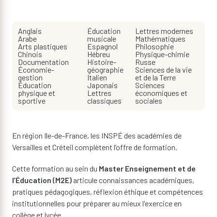
Anglais
Éducation
Lettres modernes
Arabe
musicale
Mathématiques
Arts plastiques
Espagnol
Philosophie
Chinois
Hébreu
Physique-chimie
Documentation
Histoire-
Russe
Économie-
géographie
Sciences de la vie
gestion
Italien
et de la Terre
Éducation
Japonais
Sciences
physique et
Lettres
économiques et
sportive
classiques
sociales
En région Ile-de-France, les INSPÉ des académies de
Versailles et Créteil complètent l’offre de formation.
Cette formation au sein du
Master Enseignement et de
l’Éducation (M2E)
articule connaissances académiques,
pratiques pédagogiques, réflexion éthique et compétences
institutionnelles pour préparer au mieux l'exercice en
collège et lycée.