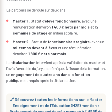
Le parcours se déroule sur deux ans :
Master 1
: Statut d’
élève fonctionnaire
, avec une
rémunération d’environ
1 400 € nets par mois
et
12
semaines de stage
en milieu scolaire.
Master 2
: Statut de
fonctionnaire stagiaire
, avec un
mi-temps devant élèves
et une rémunération
d’environ
1 800 € nets par mois
.
La
titularisation
intervient après la validation du master et
l'avis favorable du jury académique. À l’issue de la formation,
un
engagement de quatre ans dans la fonction
publique
est requis après la titularisation.
🔗 Découvrez toutes les informations sur le Master
Enseignement et de l’Éducation (M2E) mention «
Professorat du second degré » proposé à l’INSPÉ de