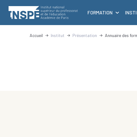
au
principale
contenu
FORMATION
INST
principal
Accueil
Institut
Présentation
Annuaire des for
d'Ariane