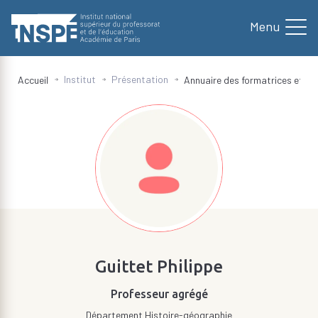
au
contenu
principal
Institut
Présentation
Accueil
Annuaire des formatrices et fo
d'Ariane
Guittet Philippe
Professeur agrégé
Département Histoire-géographie