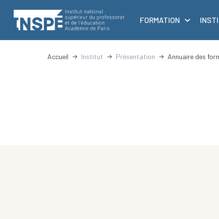
au
principale
contenu
FORMATION
INST
principal
Accueil
Institut
Présentation
Annuaire des for
d'Ariane