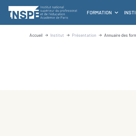
au
principale
contenu
FORMATION
INST
principal
Accueil
Institut
Présentation
Annuaire des for
d'Ariane